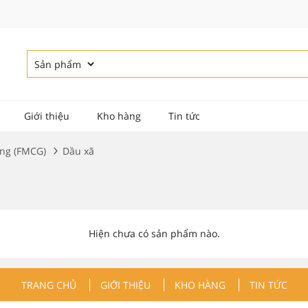
Giới thiệu
Kho hàng
Tin tức
ùng (FMCG)
Dầu xã
Hiện chưa có sản phẩm nào.
TRANG CHỦ
GIỚI THIỆU
KHO HÀNG
TIN TỨC