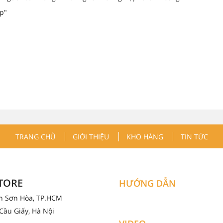
p"
TRANG CHỦ
GIỚI THIỆU
KHO HÀNG
TIN TỨC
STORE
HƯỚNG DẪN
ân Sơn Hòa, TP.HCM
Cầu Giấy, Hà Nội